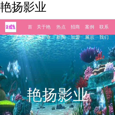
艳扬影业
首
关于艳
热点
招商
案例
联系
页
扬影业
新闻
加盟
展示
我们
艳扬影业